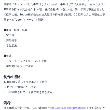
創業時にチャレンジした事業はうまくいかず、半年ほどで法人休眠し、キャラクター
IP事業を行う株式会社クオン(現：株式会社Minto)に入社。約１年間の事業企画とし
て従事の後、Tooon株式会社を法人復活を行う形で創業。2022年２月より現在の事
業であるTooon(トゥーン)を開始。

■趣味・特技・経験

・空手道

・海外留学

・学生起業

■実績

・スタートアップ支援イベント登壇

・学生向けキャリア講演
制作の流れ
Tooonを通してリクエストを送信
私からご返信いたします。
日程調整を経て、今後の動き方を決定
備考
Tooon株式会社についてのご連絡は 
https://corp.tooon.jp/contact
 までお願いいた