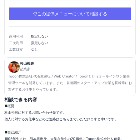
この提供メニューについて相談する
指定しない
商用利用
指定しない
二次利用
なし
工数目安
杉山裕磨
起業家
Tooon株式会社 代表取締役 / Web Creator / Tooonというオールインワン業務
管理ツールを開発しています。また、首都圏のスタートアップ企業を長崎県にお
繋ぎするお仕事もやっています。
相談できる内容
■概要

杉山裕磨に対するお問い合わせ先です。

個人に対するお仕事などのご連絡はこちらまでいただけますと幸いです。

■自己紹介

1995年生まれ。熊本県出身。大学在学中の2018年にTooon株式会社を創業。
