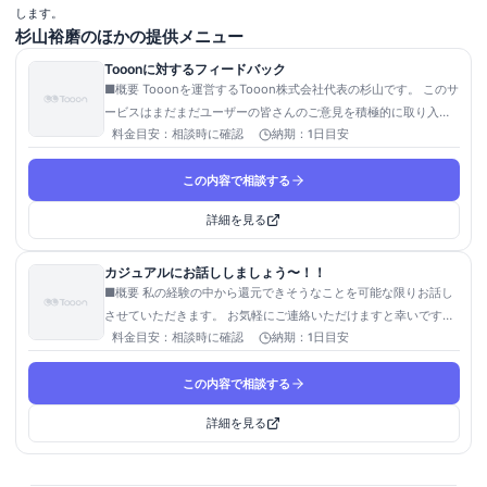
します。
杉山裕磨のほかの提供メニュー
Tooonに対するフィードバック
■概要 Tooonを運営するTooon株式会社代表の杉山です。 このサ
ービスはまだまだユーザーの皆さんのご意見を積極的に取り入
れ、改善を重ねていくフェーズです。 Tooonを利用する中での気
料金目安：
相談時に確認
納期：
1日目安
づきや感想・要望へのヒヤリングにご協力いただける方はお気軽
この内容で相談する
にご連絡いただけますと幸いです。
詳細を見る
カジュアルにお話ししましょう〜！！
■概要 私の経験の中から還元できそうなことを可能な限りお話し
させていただきます。 お気軽にご連絡いただけますと幸いです！
■自己紹介 2018年にTooon株式会社の前身となる法人を創業しま
料金目安：
相談時に確認
納期：
1日目安
した。 創業時に手がけた事業はうまくいかず、半年ほどで法人休
この内容で相談する
眠し、キャラクターIP事業を行う株式会社クオン(現：株式会社
Minto)に入社。約１年間の事業企画として従事の後、Tooon株式
詳細を見る
会社を法人復活を行う形で創業。2022年２月より現在の事業を開
始。 ■おすすめ ①スタートアップ企業の創業を考えている人 ②
学生さん ③Tooon株式会社の事業や働き方に関心がある人